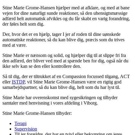
Stine Marie Grome-Hansen hjælper med at afklare, og med at bane
vejen for dine naturligt sunde reaktioner, så den uhensigtsmæssige
adfærd helt automatisk afvikles og du får skabt en varig forandring,
der føles helt som dig.
Der, hvor det er en hjælp, tager I jer af roden til dine uønskede
automatiske reaktioner, så du kan blive dig, præcis som du trives
med at være.
Stine Marie er nænsom og solid, og hjælper dig til at slippe fri fra
den adfærd, der bliver ved med at spænde ben for dig, også når du
ikke selv kan se den eller kontrollere den.
Så til dig, der er tiltrukket af en Compassion focussed tilgang, ACT
eller
ISTDP
, vil Stine Marie Grome-Hansen være en rigtig god
samarbejdspartner, så du kan blive dig, helt som du har lyst til.
Stine Marie har overenskomst med sygesikringen og tilbyder
samtaler med henvisning i vores afdeling i Viborg.
Stine Marie Grome-Hansen tilbyder:
Terapi
Supervision
Til jer forældre, der har en tvivl eller bekymring om jeres