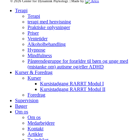
© 2026 Center for Dynamisk Psykologi. | Made by
Artco
Close
Terapi
Menu
Terapi
terapi med henvisning
Praktiske oplysninger
Priser
Ventetider
Alkoholbehandling
Hypnose
Mindfulness
Pårørendegruppe for forældre til børn og unge med
(mistanke om) autisme og/eller ADHD
Kurser & Foredrag
Kurser
Kursistadgang RARRT Modul I
Kursistadgang RARRT Modul II
Foredrag
Supervision
Bøger
Om os
Om os
Medarbejdere
Kontakt
Artikler
Tv indslag