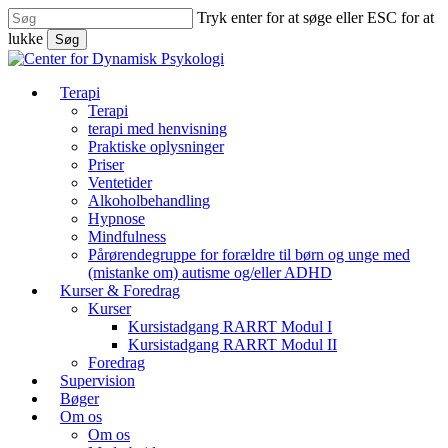
Skip
Tryk enter for at søge eller ESC for at
to
lukke
Søg
main
Luk
content
søg
søg
Menu
Terapi
Terapi
terapi med henvisning
Praktiske oplysninger
Priser
Ventetider
Alkoholbehandling
Hypnose
Mindfulness
Pårørendegruppe for forældre til børn og unge med
(mistanke om) autisme og/eller ADHD
Kurser & Foredrag
Kurser
Kursistadgang RARRT Modul I
Kursistadgang RARRT Modul II
Foredrag
Supervision
Bøger
Om os
Om os