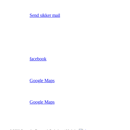
Send sikker mail (åbner i ny fane)
Send sikker mail
Send en os en mail
mail@dynamiskpsykologi.dk
Besøg os på
facebook
Find vej til vores Skive afd.
Google Maps
Find vej til vores Viborg afd.
Google Maps