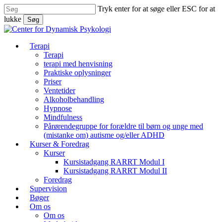
Skip
Tryk enter for at søge eller ESC for at
to
lukke
Søg
main
Luk
content
søg
søg
Menu
Terapi
Terapi
terapi med henvisning
Praktiske oplysninger
Priser
Ventetider
Alkoholbehandling
Hypnose
Mindfulness
Pårørendegruppe for forældre til børn og unge med
(mistanke om) autisme og/eller ADHD
Kurser & Foredrag
Kurser
Kursistadgang RARRT Modul I
Kursistadgang RARRT Modul II
Foredrag
Supervision
Bøger
Om os
Om os