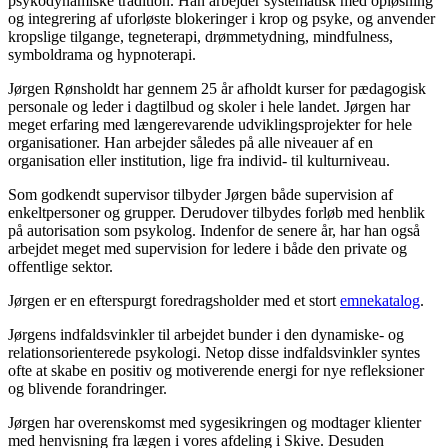
psykodynamiske tradition. Han arbejder systematisk med opløsning
og integrering af uforløste blokeringer i krop og psyke, og anvender
kropslige tilgange, tegneterapi, drømmetydning, mindfulness,
symboldrama og hypnoterapi.
Jørgen Rønsholdt har gennem 25 år afholdt kurser for pædagogisk
personale og leder i dagtilbud og skoler i hele landet. Jørgen har
meget erfaring med længerevarende udviklingsprojekter for hele
organisationer. Han arbejder således på alle niveauer af en
organisation eller institution, lige fra individ- til kulturniveau.
Som godkendt supervisor tilbyder Jørgen både supervision af
enkeltpersoner og grupper. Derudover tilbydes forløb med henblik
på autorisation som psykolog. Indenfor de senere år, har han også
arbejdet meget med supervision for ledere i både den private og
offentlige sektor.
Jørgen er en efterspurgt foredragsholder med et stort
emnekatalog
.
Jørgens indfaldsvinkler til arbejdet bunder i den dynamiske- og
relationsorienterede psykologi. Netop disse indfaldsvinkler syntes
ofte at skabe en positiv og motiverende energi for nye refleksioner
og blivende forandringer.
Jørgen har overenskomst med sygesikringen og modtager klienter
med henvisning fra lægen i vores afdeling i Skive. Desuden