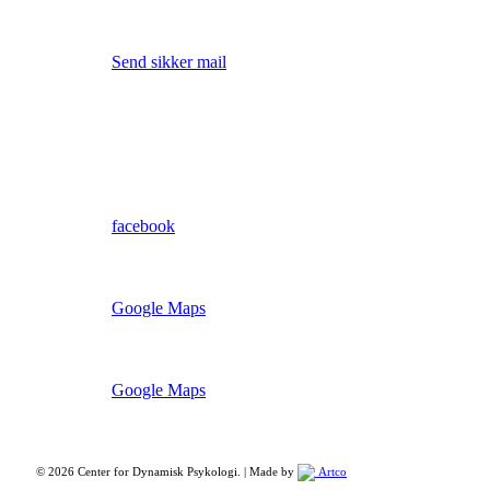
Send sikker mail (åbner i ny fane)
Send sikker mail
Send en os en mail
mail@dynamiskpsykologi.dk
Besøg os på
facebook
Find vej til vores Skive afd.
Google Maps
Find vej til vores Viborg afd.
Google Maps
© 2026 Center for Dynamisk Psykologi. | Made by
Artco