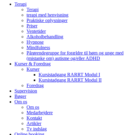
Close
Terapi
Menu
Terapi
terapi med henvisning
Praktiske oplysninger
Priser
Ventetider
Alkoholbehandling
Hypnose
Mindfulness
Pårørendegruppe for forældre til børn og unge med
(mistanke om) autisme og/eller ADHD
Kurser & Foredrag
Kurser
Kursistadgang RARRT Modul I
Kursistadgang RARRT Modul II
Foredrag
Supervision
Bøger
Om os
Om os
Medarbejdere
Kontakt
Artikler
Tv indslag
Online booking