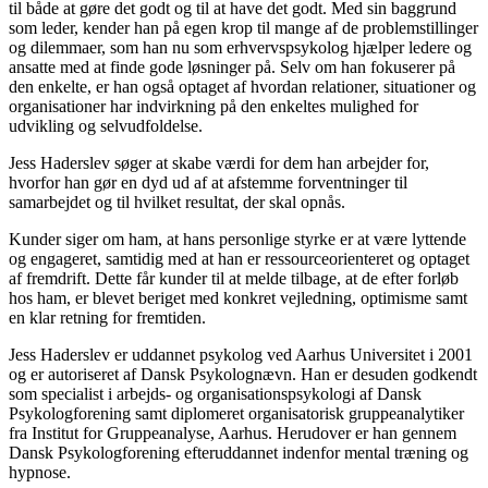
til både at gøre det godt og til at have det godt. Med sin baggrund
som leder, kender han på egen krop til mange af de problemstillinger
og dilemmaer, som han nu som erhvervspsykolog hjælper ledere og
ansatte med at finde gode løsninger på. Selv om han fokuserer på
den enkelte, er han også optaget af hvordan relationer, situationer og
organisationer har indvirkning på den enkeltes mulighed for
udvikling og selvudfoldelse.
Jess Haderslev søger at skabe værdi for dem han arbejder for,
hvorfor han gør en dyd ud af at afstemme forventninger til
samarbejdet og til hvilket resultat, der skal opnås.
Kunder siger om ham, at hans personlige styrke er at være lyttende
og engageret, samtidig med at han er ressourceorienteret og optaget
af fremdrift. Dette får kunder til at melde tilbage, at de efter forløb
hos ham, er blevet beriget med konkret vejledning, optimisme samt
en klar retning for fremtiden.
Jess Haderslev er uddannet psykolog ved Aarhus Universitet i 2001
og er autoriseret af Dansk Psykolognævn. Han er desuden godkendt
som specialist i arbejds- og organisationspsykologi af Dansk
Psykologforening samt diplomeret organisatorisk gruppeanalytiker
fra Institut for Gruppeanalyse, Aarhus. Herudover er han gennem
Dansk Psykologforening efteruddannet indenfor mental træning og
hypnose.