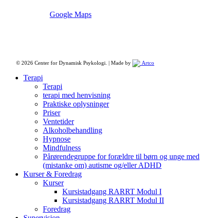
Google Maps
© 2026 Center for Dynamisk Psykologi. | Made by
Artco
Close
Terapi
Menu
Terapi
terapi med henvisning
Praktiske oplysninger
Priser
Ventetider
Alkoholbehandling
Hypnose
Mindfulness
Pårørendegruppe for forældre til børn og unge med
(mistanke om) autisme og/eller ADHD
Kurser & Foredrag
Kurser
Kursistadgang RARRT Modul I
Kursistadgang RARRT Modul II
Foredrag
Supervision