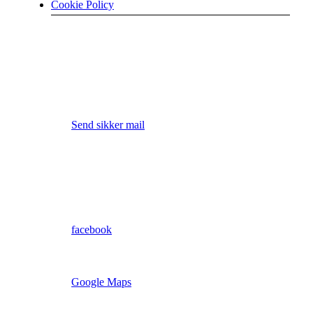
Cookie Policy
Ring til os
2420 3883
Send sikker mail (åbner i ny fane)
Send sikker mail
Send en os en mail
mail@dynamiskpsykologi.dk
Besøg os på
facebook
Find vej til vores Skive afd.
Google Maps
Find vej til vores Viborg afd.