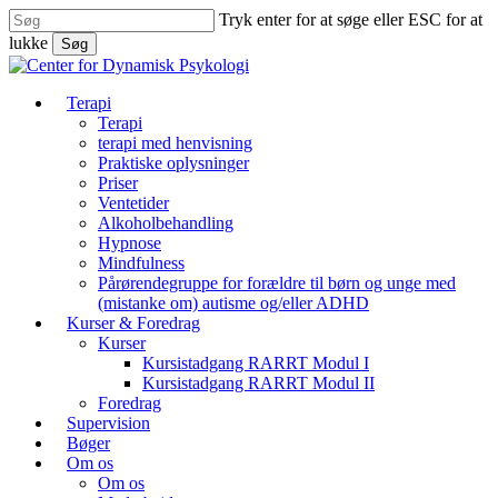
Skip
Tryk enter for at søge eller ESC for at
to
lukke
Søg
main
Luk
content
søg
søg
Menu
Terapi
Terapi
terapi med henvisning
Praktiske oplysninger
Priser
Ventetider
Alkoholbehandling
Hypnose
Mindfulness
Pårørendegruppe for forældre til børn og unge med
(mistanke om) autisme og/eller ADHD
Kurser & Foredrag
Kurser
Kursistadgang RARRT Modul I
Kursistadgang RARRT Modul II
Foredrag
Supervision
Bøger
Om os
Om os